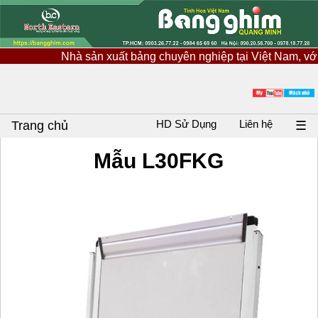
Nhà sản xuất bảng chuyên nghiệp tại Việt Nam, với nguồn ng
HD Sử Dụng
Liên hệ
Trang chủ
☰
Mẫu L30FKG