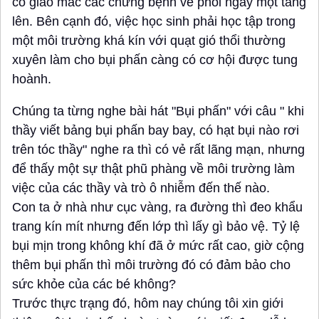
cô giáo mắc các chứng bệnh về phổi ngày một tăng
lên. Bên cạnh đó, việc học sinh phải học tập trong
một môi trường khá kín với quạt gió thổi thường
xuyên làm cho bụi phấn càng có cơ hội được tung
hoành.
Chúng ta từng nghe bài hát "Bụi phấn" với câu " khi
thầy viết bảng bụi phấn bay bay, có hạt bụi nào rơi
trên tóc thầy" nghe ra thì có vẻ rất lãng mạn, nhưng
để thấy một sự thật phũ phàng về môi trường làm
việc của các thầy và trò ô nhiễm đến thế nào.
Con ta ở nhà như cục vàng, ra đường thì đeo khẩu
trang kín mít nhưng đến lớp thì lấy gì bảo vệ. Tỷ lệ
bụi mịn trong không khí đã ở mức rất cao, giờ cộng
thêm bụi phấn thì môi trường đó có đảm bảo cho
sức khỏe của các bé không?
Trước thực trạng đó, hôm nay chúng tôi xin giới