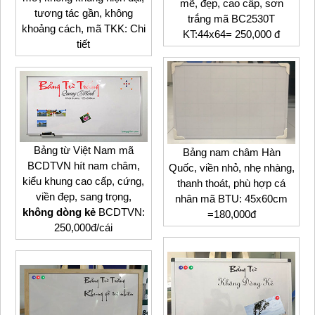
mẽ, đẹp, cao cấp, sơn
tương tác gần, không
trắng mã BC2530T
khoảng cách, mã TKK: Chi
KT:44x64= 250,000 đ
tiết
Bảng từ Việt Nam mã
Bảng nam châm Hàn
BCDTVN hít nam châm,
Quốc, viền nhỏ, nhẹ nhàng,
kiểu khung cao cấp, cứng,
thanh thoát, phù hợp cá
viền đẹp, sang trọng,
nhân mã BTU: 45x60cm
không dòng kẻ
BCDTVN:
=180,000đ
250,000đ/cái