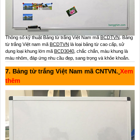
Thông số kỹ thuật Bảng từ trắng Việt Nam mã
BCDTVN
. Bảng
từ trắng Việt nam mã
BCDTVN
là loại bảng từ cao cấp, sử
dụng loại khung lớn mã
BCD3040
, chắc chắn, màu khung là
màu nhôm, đáp ứng nhu cầu đẹp, sang trọng và khỏe khoắn.
7. Bảng từ trắng Việt Nam mã CNTVN.
Xem
thêm