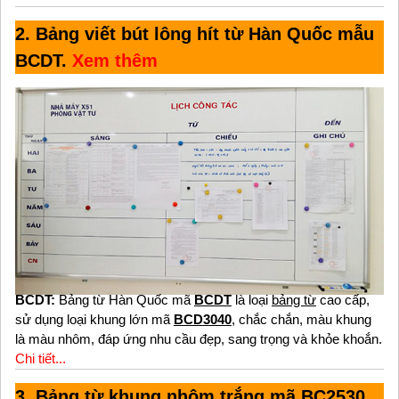
2. Bảng viết bút lông hít từ Hàn Quốc mẫu
BCDT.
Xem thêm
BCDT:
Bảng từ Hàn Quốc mã
BCDT
là loại
bảng từ
cao cấp,
sử dụng loại khung lớn mã
BCD3040
, chắc chắn, màu khung
là màu nhôm, đáp ứng nhu cầu đẹp, sang trọng và khỏe khoắn.
Chi tiết...
3. Bảng từ khung nhôm trắng mã BC2530.