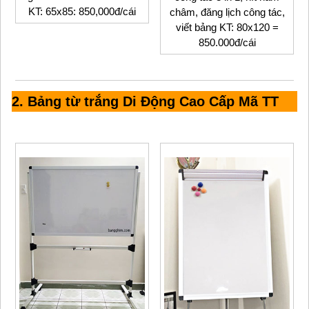
KT: 65x85: 850,000đ/cái
châm, đăng lịch công tác,
viết bảng KT: 80x120 =
850.000đ/cái
2. Bảng từ trắng Di Động Cao Cấp Mã TT