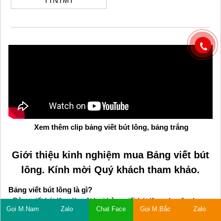
TTNTMT
Xem thêm clip bảng viết bút lông, bảng trắng
Giới thiệu kinh nghiệm mua Bảng viết bút
lông. Kính mời Quý khách tham khảo.
Bảng viết bút lông là gì?
- Bảng viết bút lông là một loại bảng viết bút lông chuyên dụng.
Gọi M.Nam
Zalo
Chat Face
Gọi M.Bắc
Zalo
Bảng viết bút lông thì chỉ có một loại, nhưng chất liệu làm nên