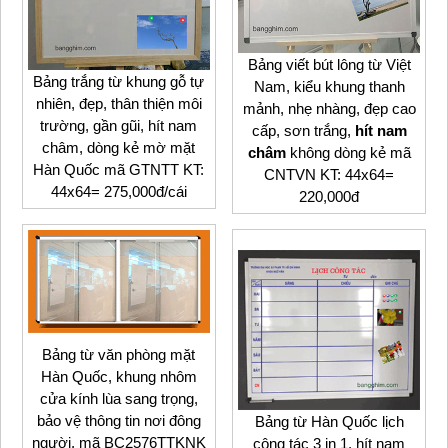
Bảng viết bút lông từ Việt
Bảng trắng từ khung gỗ tự
Nam, kiểu khung thanh
nhiên, đẹp, thân thiện môi
mảnh, nhẹ nhàng, đẹp cao
trường, gần gũi, hít nam
cấp, sơn trắng,
hít nam
châm, dòng kẻ mờ mặt
châm
không dòng kẻ mã
Hàn Quốc mã GTNTT KT:
CNTVN KT: 44x64=
44x64= 275,000đ/cái
220,000đ
Bảng từ văn phòng mặt
Hàn Quốc, khung nhôm
cửa kính lùa sang trọng,
bảo vệ thông tin nơi đông
Bảng từ Hàn Quốc lịch
người. mã BC2576TTKNK
công tác 3 in 1, hít nam