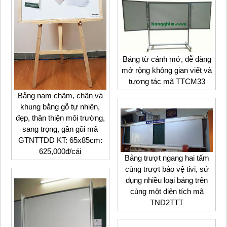
Bảng từ cánh mở, dễ dàng
mở rộng không gian viết và
tương tác mã TTCM33
Bảng nam châm, chân và
khung bằng gỗ tự nhiên,
đẹp, thân thiện môi trường,
sang trọng, gần gũi mã
GTNTTDD KT: 65x85cm:
625,000đ/cái
Bảng trượt ngang hai tấm
cùng trượt bảo vệ tivi, sử
dụng nhiều loại bảng trên
cùng một diện tích mã
TND2TTT