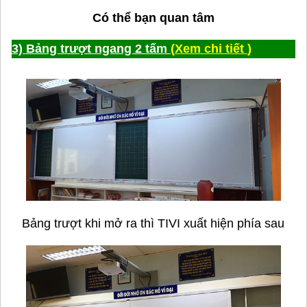
Có thể bạn quan tâm
3) Bảng trượt ngang 2 tấm
(
Xem chi tiết
)
Bảng trượt khi mở ra thì TIVI xuất hiện phía sau