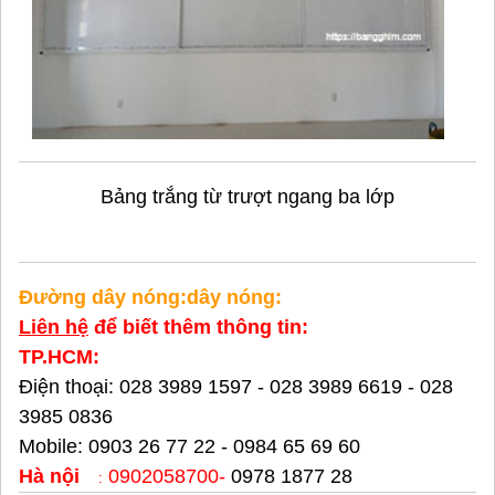
Bảng trắng từ trượt ngang ba lớp
Đường dây nóng:dây nóng:
Liên hệ
để biết thêm thông tin:
TP.HCM:
Điện thoại:
028 3989 1597 - 028 3989 6619 - 028
3985 0836
Mobile: 0903 26 77 22 - 0984 65 69 60
Hà nội
0902058700
-
0978 1877 28
: