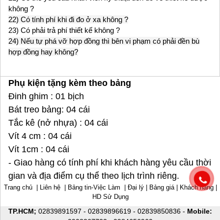
không ?
22) Có tính phí khi đi đo ở xa không ?
23) Có phải trả phí thiết kế không ?
24) Nếu tự phá vỡ hợp đồng thì bên vi phạm có phải đền bù
hợp đồng hay không?
Phụ kiện tặng kèm theo bảng
Đinh ghim : 01 bịch
Bát treo bảng: 04 cái
Tắc kê (nở nhựa) : 04 cái
Vít 4 cm : 04 cái
Vít 1cm : 04 cái
- Giao hàng có tính phí khi khách hàng yêu cầu thời
gian và địa điểm cụ thể theo lịch trình riêng.
Trang chủ
|
Liên hệ
|
Bảng tin-Việc Làm
|
Đại lý
|
Bảng giá
|
Khách hàng
|
HD Sử Dụng
TP.HCM;
02839891597
-
02839896619
-
02839850836
-
Mobile: