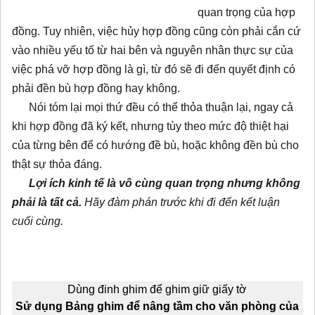
quan trọng của hợp
đồng. Tuy nhiên, việc hủy hợp đồng cũng còn phải cắn cứ
vào nhiều yếu tố từ hai bên và nguyên nhân thực sự của
việc phá vỡ hợp đồng là gì, từ đó sẽ đi đến quyết định có
phải đền bù hợp đồng hay không.
Nói tóm lại mọi thứ đều có thể thỏa thuận lại, ngay cả
khi hợp đồng đã ký kết, nhưng tùy theo mức độ thiệt hại
của từng bên để có hướng đề bù, hoặc không đền bù cho
thật sự thỏa đáng.
Lợi ích kinh tế là vô cùng quan trọng nhưng không
phải là tất cả.
Hãy đàm phán trước khi đi đến kết luận
cuối cùng.
ng ghim, bảng ghim treo tường, bảng ghim bần, bảng ghim nỉ, bảng bần, bảng ghim tài liệu, bảng ghim giấy, bảng ghim thông báo, bảng ghim treo tường, bảng ghim văn phòng, bang
ghim, bangghimcom, bangghim,
Dùng đinh ghim để ghim giữ giấy tờ
Sử dụng Bảng ghim để nâng tầm cho văn phòng của