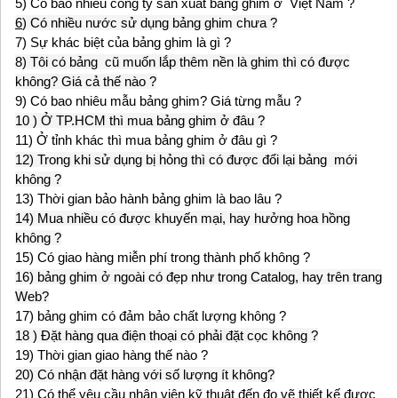
5) Có bao nhiêu công ty sản xuất bảng ghim ở Việt Nam ?
6
) Có nhiều nước sử dụng bảng ghim chưa ?
7) Sự khác biệt của bảng ghim là gì ?
8) Tôi có bảng cũ muốn lắp thêm nền là ghim thì có được
không? Giá cả thế nào ?
9) Có bao nhiêu mẫu bảng ghim? Giá từng mẫu ?
10 ) Ở TP.HCM thì mua bảng ghim ở đâu ?
11) Ở tỉnh khác thì mua bảng ghim ở đâu gì ?
12) Trong khi sử dụng bị hỏng thì có được đổi lại bảng mới
không ?
13) Thời gian bảo hành bảng ghim là bao lâu ?
14) Mua nhiều có được khuyến mại, hay hưởng hoa hồng
không ?
15) Có giao hàng miễn phí trong thành phố không ?
16) bảng ghim ở ngoài có đẹp như trong Catalog, hay trên trang
Web?
17) bảng ghim có đảm bảo chất lượng không ?
18 ) Đặt hàng qua điện thoại có phải đặt cọc không ?
19) Thời gian giao hàng thế nào ?
20) Có nhận đặt hàng với số lượng ít không?
21) Có thể yêu cầu nhân viên kỹ thuật đến đo vẽ thiết kế được